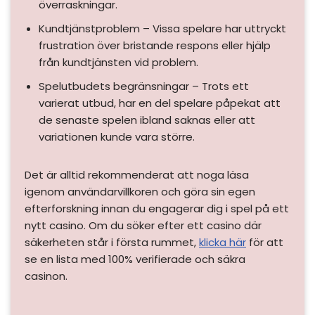
överraskningar.
Kundtjänstproblem – Vissa spelare har uttryckt
frustration över bristande respons eller hjälp
från kundtjänsten vid problem.
Spelutbudets begränsningar – Trots ett
varierat utbud, har en del spelare påpekat att
de senaste spelen ibland saknas eller att
variationen kunde vara större.
Det är alltid rekommenderat att noga läsa
igenom användarvillkoren och göra sin egen
efterforskning innan du engagerar dig i spel på ett
nytt casino. Om du söker efter ett casino där
säkerheten står i första rummet,
klicka här
för att
se en lista med 100% verifierade och säkra
casinon.