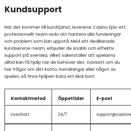
Kundsupport
När det kommer till kundtjänst, levererar Casino Epic ett
professionellt team redo att hantera alla funderingar
och problem som kan uppstå. Med sitt dedikerade
kundservice-team, erbjuder de snabb och effektiv
support på svenska, vilket säkerställer att spelarna
alltid kan få hjälp när de behöver det. Oavsett om du
har frågor om ditt konto, betalningar eller något av
spelen, så finns hjälpen bara ett klick bort.
Kontaktmetod
Öppettider
E-post
Livechatt
24/7
support@casinoe