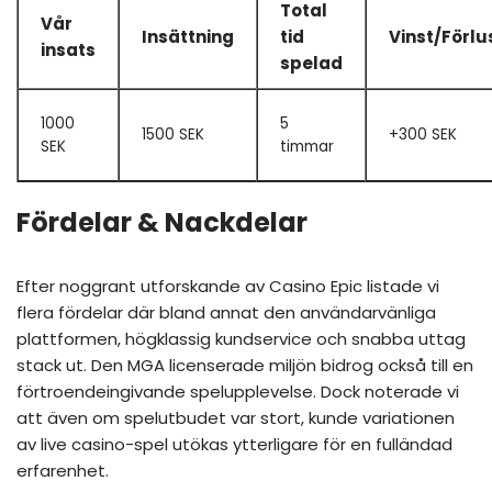
Total
Vår
Insättning
tid
Vinst/Förlu
insats
spelad
1000
5
1500 SEK
+300 SEK
SEK
timmar
Fördelar & Nackdelar
Efter noggrant utforskande av Casino Epic listade vi
flera fördelar där bland annat den användarvänliga
plattformen, högklassig kundservice och snabba uttag
stack ut. Den MGA licenserade miljön bidrog också till en
förtroendeingivande spelupplevelse. Dock noterade vi
att även om spelutbudet var stort, kunde variationen
av live casino-spel utökas ytterligare för en fulländad
erfarenhet.