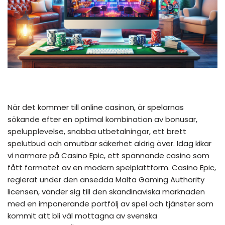
När det kommer till online casinon, är spelarnas
sökande efter en optimal kombination av bonusar,
spelupplevelse, snabba utbetalningar, ett brett
spelutbud och omutbar säkerhet aldrig över. Idag kikar
vi närmare på Casino Epic, ett spännande casino som
fått formatet av en modern spelplattform. Casino Epic,
reglerat under den ansedda Malta Gaming Authority
licensen, vänder sig till den skandinaviska marknaden
med en imponerande portfölj av spel och tjänster som
kommit att bli väl mottagna av svenska