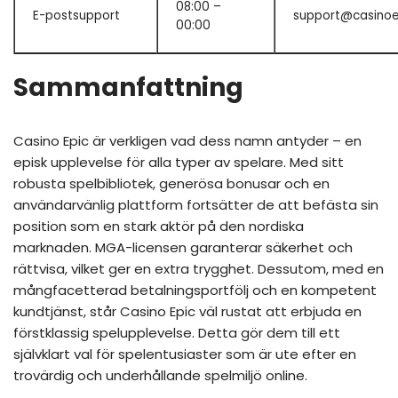
08:00 –
E-postsupport
support@casinoe
00:00
Sammanfattning
Casino Epic är verkligen vad dess namn antyder – en
episk upplevelse för alla typer av spelare. Med sitt
robusta spelbibliotek, generösa bonusar och en
användarvänlig plattform fortsätter de att befästa sin
position som en stark aktör på den nordiska
marknaden. MGA-licensen garanterar säkerhet och
rättvisa, vilket ger en extra trygghet. Dessutom, med en
mångfacetterad betalningsportfölj och en kompetent
kundtjänst, står Casino Epic väl rustat att erbjuda en
förstklassig spelupplevelse. Detta gör dem till ett
självklart val för spelentusiaster som är ute efter en
trovärdig och underhållande spelmiljö online.