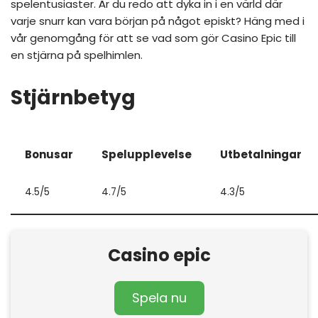
spelentusiaster. Är du redo att dyka in i en värld där
varje snurr kan vara början på något episkt? Häng med i
vår genomgång för att se vad som gör Casino Epic till
en stjärna på spelhimlen.
Stjärnbetyg
Bonusar
Spelupplevelse
Utbetalningar
4.5/5
4.7/5
4.3/5
Casino epic
Spela nu