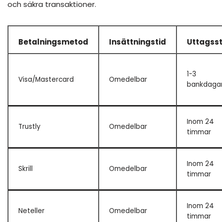
och säkra transaktioner.
Betalningsmetod
Insättningstid
Uttagsst
1-3
Visa/Mastercard
Omedelbar
bankdaga
Inom 24
Trustly
Omedelbar
timmar
Inom 24
Skrill
Omedelbar
timmar
Inom 24
Neteller
Omedelbar
timmar