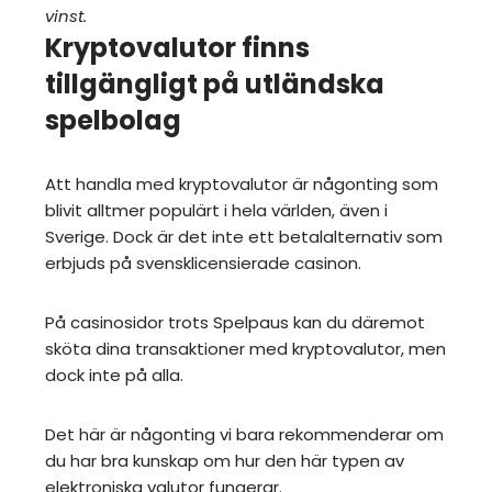
vinst.
Kryptovalutor finns
tillgängligt på utländska
spelbolag
Att handla med kryptovalutor är någonting som
blivit alltmer populärt i hela världen, även i
Sverige. Dock är det inte ett betalalternativ som
erbjuds på svensklicensierade casinon.
På casinosidor trots Spelpaus kan du däremot
sköta dina transaktioner med kryptovalutor, men
dock inte på alla.
Det här är någonting vi bara rekommenderar om
du har bra kunskap om hur den här typen av
elektroniska valutor fungerar.