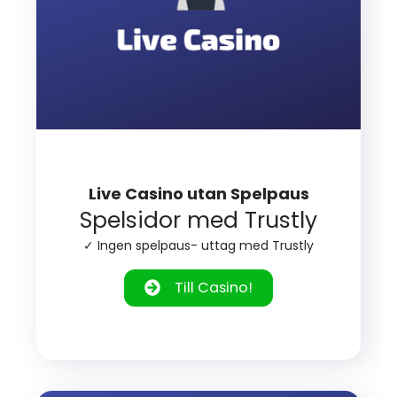
Live Casino utan Spelpaus
Spelsidor med Trustly
✓ Ingen spelpaus- uttag med Trustly
Till Casino!