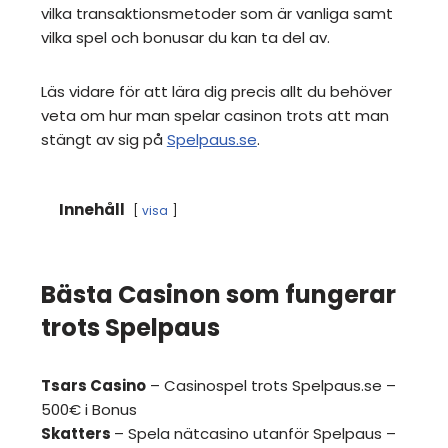
vilka transaktionsmetoder som är vanliga samt
vilka spel och bonusar du kan ta del av.
Läs vidare för att lära dig precis allt du behöver
veta om hur man spelar casinon trots att man
stängt av sig på
Spelpaus.se
.
Innehåll
visa
Bästa Casinon som fungerar
trots Spelpaus
Tsars Casino
– Casinospel trots Spelpaus.se –
500€ i Bonus
Skatters
– Spela nätcasino utanför Spelpaus –