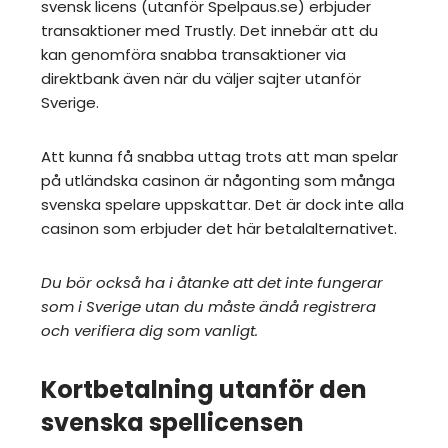
svensk licens (utanför Spelpaus.se) erbjuder
transaktioner med Trustly. Det innebär att du
kan genomföra snabba transaktioner via
direktbank även när du väljer sajter utanför
Sverige.
Att kunna få snabba uttag trots att man spelar
på utländska casinon är någonting som många
svenska spelare uppskattar. Det är dock inte alla
casinon som erbjuder det här betalalternativet.
Du bör också ha i åtanke att det inte fungerar
som i Sverige utan du måste ändå registrera
och verifiera dig som vanligt.
Kortbetalning utanför den
svenska spellicensen