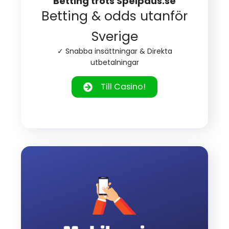
Betting trots Spelpaus.se
Betting & odds utanför
Sverige
✓ Snabba insättningar & Direkta
utbetalningar
Till Casino!