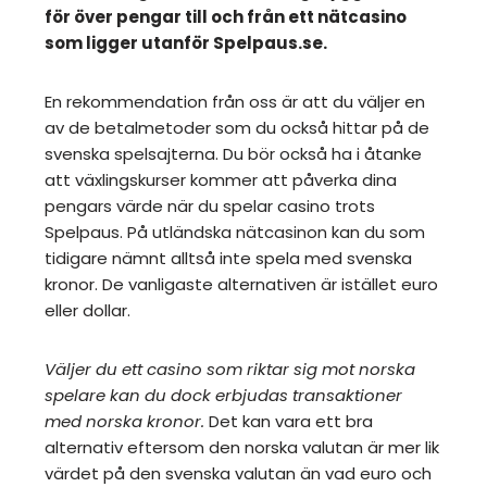
för över pengar till och från ett nätcasino
som ligger utanför Spelpaus.se.
En rekommendation från oss är att du väljer en
av de betalmetoder som du också hittar på de
svenska spelsajterna. Du bör också ha i åtanke
att växlingskurser kommer att påverka dina
pengars värde när du spelar casino trots
Spelpaus. På utländska nätcasinon kan du som
tidigare nämnt alltså inte spela med svenska
kronor. De vanligaste alternativen är istället euro
eller dollar.
Väljer du ett casino som riktar sig mot norska
spelare kan du dock erbjudas transaktioner
med norska kronor.
Det kan vara ett bra
alternativ eftersom den norska valutan är mer lik
värdet på den svenska valutan än vad euro och