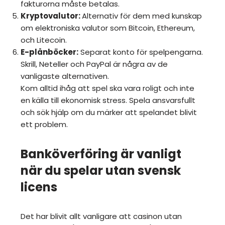
fakturorna måste betalas.
Kryptovalutor:
Alternativ för dem med kunskap
om elektroniska valutor som Bitcoin, Ethereum,
och Litecoin.
E-plånböcker:
Separat konto för spelpengarna.
Skrill, Neteller och PayPal är några av de
vanligaste alternativen.
Kom alltid ihåg att spel ska vara roligt och inte
en källa till ekonomisk stress. Spela ansvarsfullt
och sök hjälp om du märker att spelandet blivit
ett problem.
Banköverföring är vanligt
när du spelar utan svensk
licens
Det har blivit allt vanligare att casinon utan