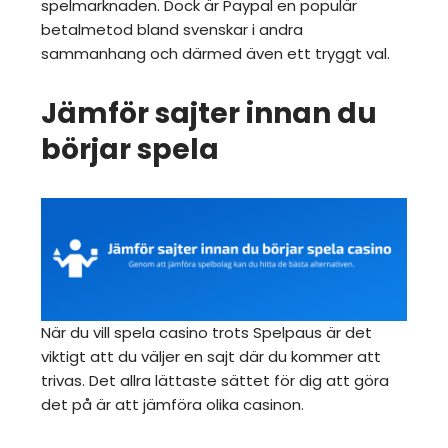
spelmarknaden. Dock är Paypal en populär
betalmetod bland svenskar i andra
sammanhang och därmed även ett tryggt val.
Jämför sajter innan du
börjar spela
När du vill spela casino trots Spelpaus är det
viktigt att du väljer en sajt där du kommer att
trivas. Det allra lättaste sättet för dig att göra
det på är att jämföra olika casinon.