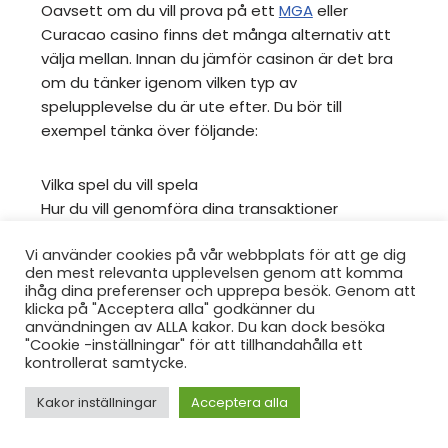
Oavsett om du vill prova på ett
MGA
eller
Curacao casino finns det många alternativ att
välja mellan. Innan du jämför casinon är det bra
om du tänker igenom vilken typ av
spelupplevelse du är ute efter. Du bör till
exempel tänka över följande:
Vilka spel du vill spela
Hur du vill genomföra dina transaktioner
Vilken typ av support du önskar
Vi använder cookies på vår webbplats för att ge dig
Om du vill ha bonus eller inte
den mest relevanta upplevelsen genom att komma
Vilka verktyg för ansvarsfullt spelande du
ihåg dina preferenser och upprepa besök. Genom att
behöver
klicka på "Acceptera alla" godkänner du
användningen av ALLA kakor. Du kan dock besöka
När du väl vet vad du vill ha blir det så mycket
"Cookie -inställningar" för att tillhandahålla ett
enklare att hitta en passande sajt. Ett bra sätt
kontrollerat samtycke.
att hitta en sådan på är genom att läsa
recensioner. Vi listar dessutom casinon för att
Kakor inställningar
Acceptera alla
du enkelt ska kunna välja ett som passar bra.