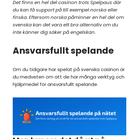
Det finns en hel del casinon trots Spelpaus där
du kan få support på till exempel norska eller
finska. Eftersom norska påminner en hel del om
svenska kan det vara ett bra alternativ om du
inte känner dig säker på engelskan.
Ansvarsfullt spelande
Om du tidigare har spelat på svenska casinon är
du medveten om att de har många verktyg och
hjälpmedel för ansvarsfullt spelande.