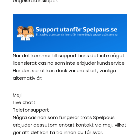
engelskakunskaper.
När det kommer till support finns det inte något
licensierat casino som inte erbjuder kundservice.
Hur den ser ut kan dock variera stort, vanliga
alternativ är:
Mejl
Live chatt
Telefonsupport
Några casinon som fungerar trots Spelpaus
erbjuder dessutom enbart kontakt via mejl, vilket
gör att det kan ta tid innan du får svar.