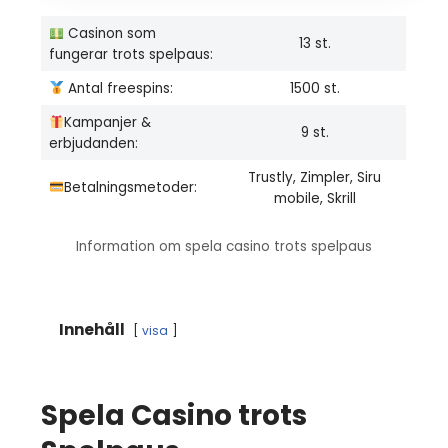
Casinon som
13 st.
fungerar trots spelpaus:
Antal freespins:
1500 st.
Kampanjer &
9 st.
erbjudanden:
Trustly, Zimpler, Siru
Betalningsmetoder:
mobile, Skrill
Information om spela casino trots spelpaus
Innehåll
visa
Spela Casino trots