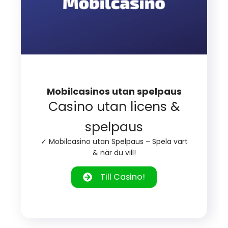
Mobilcasinos utan spelpaus
Casino utan licens &
spelpaus
✓ Mobilcasino utan Spelpaus – Spela vart
& när du vill!
Till Casino!