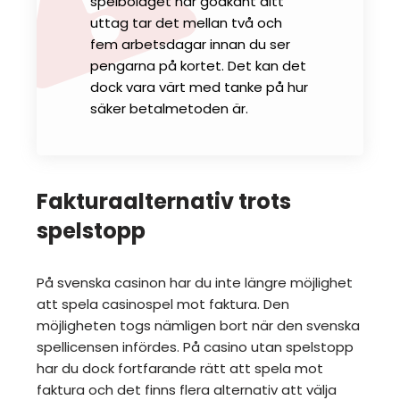
spelbolaget har godkänt ditt
uttag tar det mellan två och
fem arbetsdagar innan du ser
pengarna på kortet. Det kan det
dock vara värt med tanke på hur
säker betalmetoden är.
Fakturaalternativ trots
spelstopp
På svenska casinon har du inte längre möjlighet
att spela casinospel mot faktura. Den
möjligheten togs nämligen bort när den svenska
spellicensen infördes. På casino utan spelstopp
har du dock fortfarande rätt att spela mot
faktura och det finns flera alternativ att välja