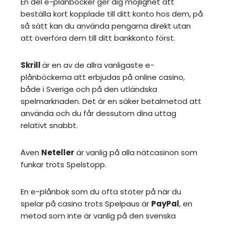
En del e-plånböcker ger dig möjlighet att
beställa kort kopplade till ditt konto hos dem, på
så sätt kan du använda pengarna direkt utan
att överföra dem till ditt bankkonto först.
Skrill
är en av de allra vanligaste e-
plånböckerna att erbjudas på online casino,
både i Sverige och på den utländska
spelmarknaden. Det är en säker betalmetod att
använda och du får dessutom dina uttag
relativt snabbt.
Även
Neteller
är vanlig på alla nätcasinon som
funkar trots Spelstopp.
En e-plånbok som du ofta stöter på när du
spelar på casino trots Spelpaus är
PayPal
, en
metod som inte är vanlig på den svenska