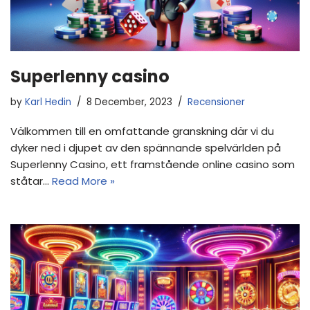
Superlenny casino
by
Karl Hedin
8 December, 2023
Recensioner
Välkommen till en omfattande granskning där vi du
dyker ned i djupet av den spännande spelvärlden på
Superlenny Casino, ett framstående online casino som
ståtar…
Read More »