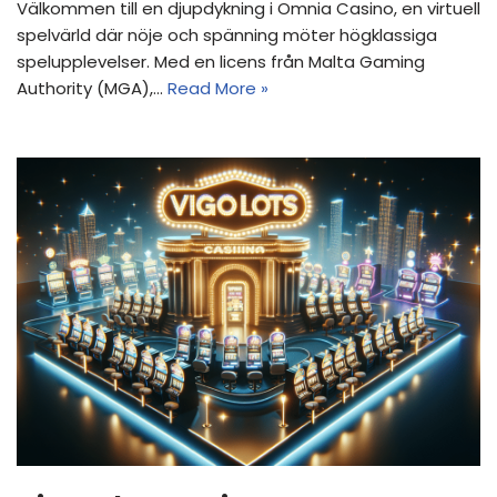
Välkommen till en djupdykning i Omnia Casino, en virtuell
spelvärld där nöje och spänning möter högklassiga
spelupplevelser. Med en licens från Malta Gaming
Authority (MGA),…
Read More »