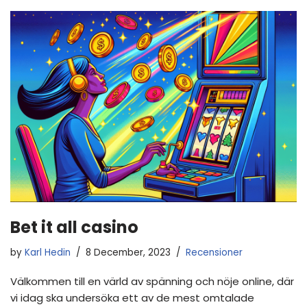
Bet it all casino
by
Karl Hedin
8 December, 2023
Recensioner
Välkommen till en värld av spänning och nöje online, där
vi idag ska undersöka ett av de mest omtalade