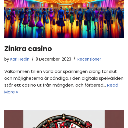
Zinkra casino
by
Karl Hedin
8 December, 2023
Recensioner
Välkommen till en värld där spänningen aldrig tar slut
och möjligheterna är oändliga. I den digitala spelvärlden
står ett casino ut från mängden, och förbered…
Read
More »