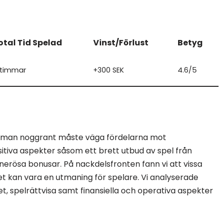
otal Tid Spelad
Vinst/Förlust
Betyg
 timmar
+300 SEK
4.6/5
att man noggrant måste väga fördelarna mot
tiva aspekter såsom ett brett utbud av spel från
rösa bonusar. På nackdelsfronten fann vi att vissa
 kan vara en utmaning för spelare. Vi analyserade
t, spelrättvisa samt finansiella och operativa aspekter