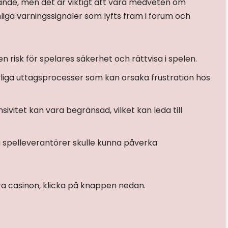
ande, men det är viktigt att vara medveten om
nliga varningssignaler som lyfts fram i forum och
 risk för spelares säkerhet och rättvisa i spelen.
iga uttagsprocesser som kan orsaka frustration hos
ivitet kan vara begränsad, vilket kan leda till
 spelleverantörer skulle kunna påverka
kra casinon, klicka på knappen nedan.