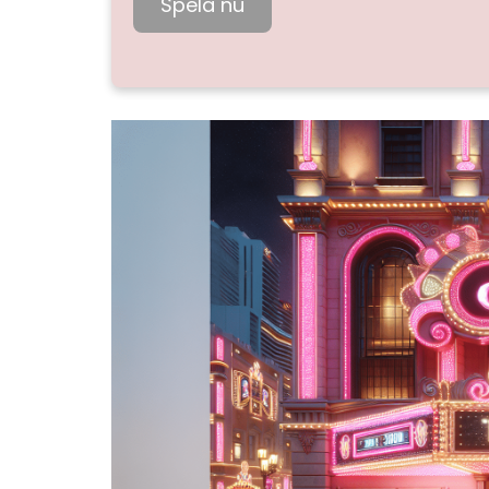
Spela nu