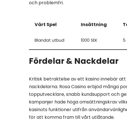
och problemfri.
Vårt Spel
Insättning
T
Blandat utbud
1000 SEK
5
Fördelar & Nackdelar
Kritisk betraktelse av ett kasino innebär 
nackdelarna. Rosa Casino erbjöd många posi
topputvecklare, snabb kundsupport och gene
kampanjer hade höga omsättningskrav vilket
kasinots funktioner utifrån användarvänlighe
för att komma fram till vårt utlåtande.