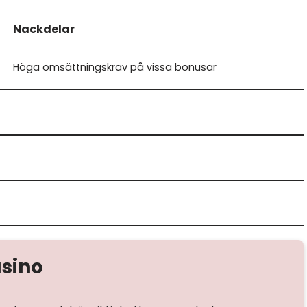
Nackdelar
Höga omsättningskrav på vissa bonusar
sino