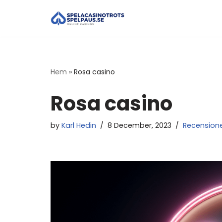
Skip
to
content
Hem
»
Rosa casino
Rosa casino
by
Karl Hedin
8 December, 2023
Recension