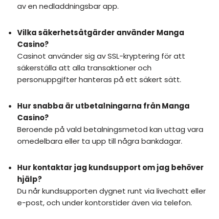
av en nedladdningsbar app.
Vilka säkerhetsåtgärder använder Manga
Casino?
Casinot använder sig av SSL-kryptering för att
säkerställa att alla transaktioner och
personuppgifter hanteras på ett säkert sätt.
Hur snabba är utbetalningarna från Manga
Casino?
Beroende på vald betalningsmetod kan uttag vara
omedelbara eller ta upp till några bankdagar.
Hur kontaktar jag kundsupport om jag behöver
hjälp?
Du når kundsupporten dygnet runt via livechatt eller
e-post, och under kontorstider även via telefon.