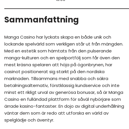
Sammanfattning
Manga Casino har lyckats skapa en både unik och
lockande spelvärld som verkligen står ut från mängden.
Med en estetik som hämtats från den pulserande
manga-kulturen och en spelportfölj som får även den
mest kräsna spelaren att höja på ögonbrynen, har
casinot positionerat sig starkt på den nordiska
marknaden. Tillsammans med snabba och säkra
betalningsalternativ, förstklassig kundservice och inte
minst ett rikligt urval av generösa bonusar, så är Manga
Casino en fulländad plattform för såväl nybörjare som
ärrade kasino-fantaster. En dojo av digital underhållning
väntar dem som är redo att utforska en värld av
spelglädje och äventyr.