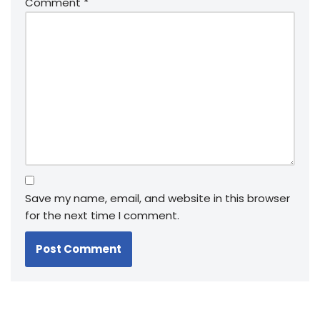
Comment
*
Save my name, email, and website in this browser
for the next time I comment.