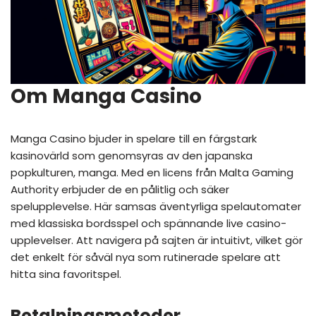
Om Manga Casino
Manga Casino bjuder in spelare till en färgstark
kasinovärld som genomsyras av den japanska
popkulturen, manga. Med en licens från Malta Gaming
Authority erbjuder de en pålitlig och säker
spelupplevelse. Här samsas äventyrliga spelautomater
med klassiska bordsspel och spännande live casino-
upplevelser. Att navigera på sajten är intuitivt, vilket gör
det enkelt för såväl nya som rutinerade spelare att
hitta sina favoritspel.
Betalningsmetoder