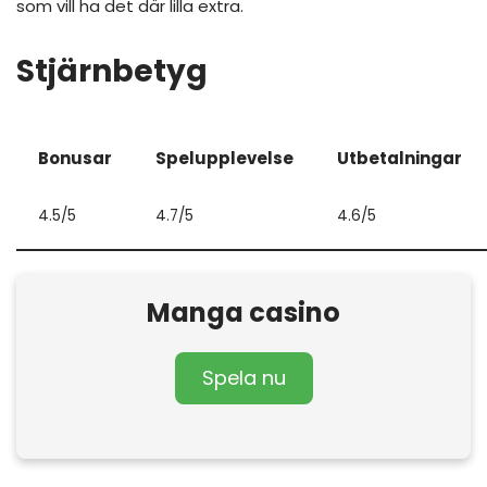
som vill ha det där lilla extra.
Stjärnbetyg
Bonusar
Spelupplevelse
Utbetalningar
4.5/5
4.7/5
4.6/5
Manga casino
Spela nu