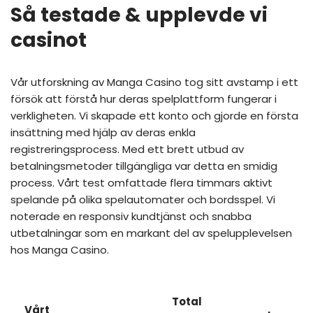
Så testade & upplevde vi
casinot
Vår utforskning av Manga Casino tog sitt avstamp i ett
försök att förstå hur deras spelplattform fungerar i
verkligheten. Vi skapade ett konto och gjorde en första
insättning med hjälp av deras enkla
registreringsprocess. Med ett brett utbud av
betalningsmetoder tillgängliga var detta en smidig
process. Vårt test omfattade flera timmars aktivt
spelande på olika spelautomater och bordsspel. Vi
noterade en responsiv kundtjänst och snabba
utbetalningar som en markant del av spelupplevelsen
hos Manga Casino.
Total
Vårt