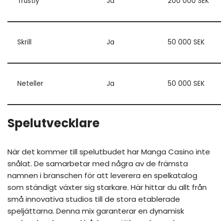
Trustly
Ja
200 000 SEK
Skrill
Ja
50 000 SEK
Neteller
Ja
50 000 SEK
Spelutvecklare
När det kommer till spelutbudet har Manga Casino inte
snålat. De samarbetar med några av de främsta
namnen i branschen för att leverera en spelkatalog
som ständigt växter sig starkare. Här hittar du allt från
små innovativa studios till de stora etablerade
speljättarna. Denna mix garanterar en dynamisk