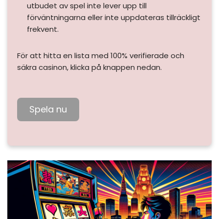
utbudet av spel inte lever upp till
förväntningarna eller inte uppdateras tillräckligt
frekvent.
För att hitta en lista med 100% verifierade och
säkra casinon, klicka på knappen nedan.
Spela nu