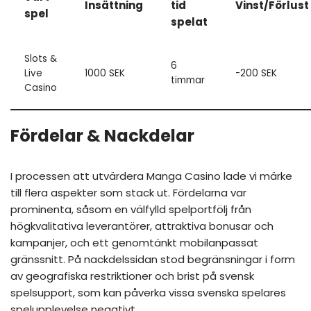
Insättning
tid
Vinst/Förlust
spel
spelat
Slots &
6
Live
1000 SEK
-200 SEK
timmar
Casino
Fördelar & Nackdelar
I processen att utvärdera Manga Casino lade vi märke
till flera aspekter som stack ut. Fördelarna var
prominenta, såsom en välfylld spelportfölj från
högkvalitativa leverantörer, attraktiva bonusar och
kampanjer, och ett genomtänkt mobilanpassat
gränssnitt. På nackdelssidan stod begränsningar i form
av geografiska restriktioner och brist på svensk
spelsupport, som kan påverka vissa svenska spelares
spelupplevelse negativt.