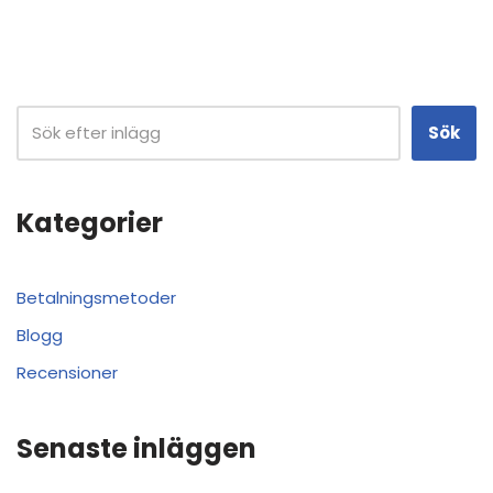
Sök
Kategorier
Betalningsmetoder
Blogg
Recensioner
Senaste inläggen