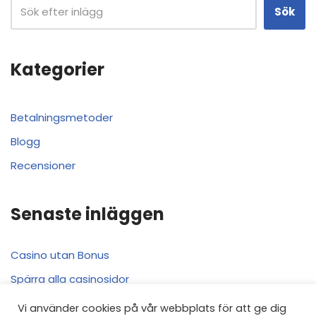
Sök
Kategorier
Betalningsmetoder
Blogg
Recensioner
Senaste inläggen
Casino utan Bonus
Spärra alla casinosidor
Stänga av sig från utländska casinon
Vi använder cookies på vår webbplats för att ge dig