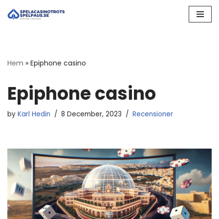
Skip
to
content
Hem
»
Epiphone casino
Epiphone casino
by
Karl Hedin
8 December, 2023
Recensioner