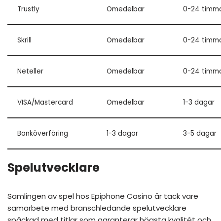
Trustly
Omedelbar
0-24 timm
Skrill
Omedelbar
0-24 timm
Neteller
Omedelbar
0-24 timm
VISA/Mastercard
Omedelbar
1-3 dagar
Banköverföring
1-3 dagar
3-5 dagar
Spelutvecklare
Samlingen av spel hos Epiphone Casino är tack vare
samarbete med branschledande spelutvecklare
späckad med titlar som garanterar högsta kvalitét och