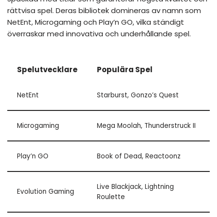
rättvisa spel. Deras bibliotek domineras av namn som
NetEnt, Microgaming och Play’n GO, vilka ständigt
överraskar med innovativa och underhållande spel.
Spelutvecklare
Populära Spel
NetEnt
Starburst, Gonzo’s Quest
Microgaming
Mega Moolah, Thunderstruck II
Play’n GO
Book of Dead, Reactoonz
Live Blackjack, Lightning
Evolution Gaming
Roulette