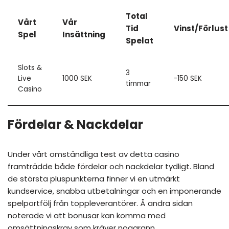
Total
Vårt
Vår
Tid
Vinst/Förlust
Spel
Insättning
Spelat
Slots &
3
Live
1000 SEK
-150 SEK
timmar
Casino
Fördelar & Nackdelar
Under vårt omständliga test av detta casino
framträdde både fördelar och nackdelar tydligt. Bland
de största pluspunkterna finner vi en utmärkt
kundservice, snabba utbetalningar och en imponerande
spelportfölj från toppleverantörer. Å andra sidan
noterade vi att bonusar kan komma med
omsättningskrav som kräver noggrann