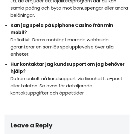
Ja, de erbjuder ett lojalitetsprogram där du kan
samla poäng och byta mot bonuspengar eller andra
belöningar.
Kan jag spela på Epiphone Casino från min
mobil?
Definitivt. Deras mobiloptimerade webbsida
garanterar en sömlös spelupplevelse över alla
enheter.
Hur kontaktar jag kundsupport om jag behöver
hjälp?
Du kan enkelt nå kundsupport via livechatt, e-post
eller telefon. Se ovan för detaljerade
kontaktuppgifter och öppettider.
Leave a Reply