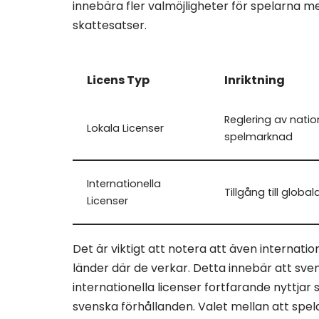
innebära fler valmöjligheter för spelarna m
skattesatser.
Licens Typ
Inriktning
Reglering av nation
Lokala Licenser
spelmarknad
Internationella
Tillgång till glob
Licenser
Det är viktigt att notera att även internatio
länder där de verkar. Detta innebär att sve
internationella licenser fortfarande nyttjar
svenska förhållanden. Valet mellan att spela 