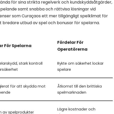
nda för sina strikta regelverk och kundskyddsåtgärder,
 spelande samt snabba och rättvisa lösningar vid
icenser som Curaçaos ett mer tillgängligt spelklimat för
tt bredare utbud av spel och bonusar för spelarna.
Fördelar För
ar För Spelarna
Operatörerna
larskydd, stark kontroll
Rykte om säkerhet lockar
arsäkerhet
spelare
eglerat för att skydda mot
Åtkomst till den brittiska
oende
spelmarknaden
Lägre kostnader och
n av spelprodukter