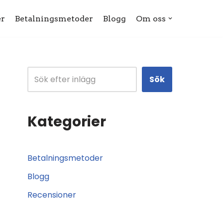
er
Betalningsmetoder
Blogg
Om oss
Sök
Kategorier
Betalningsmetoder
Blogg
Recensioner