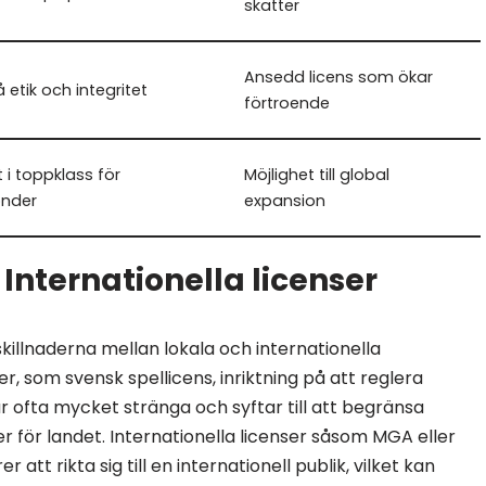
skatter
Ansedd licens som ökar
 etik och integritet
förtroende
 i toppklass för
Möjlighet till global
onder
expansion
 Internationella licenser
killnaderna mellan lokala och internationella
er, som svensk spellicens, inriktning på att reglera
r ofta mycket stränga och syftar till att begränsa
 för landet. Internationella licenser såsom MGA eller
tt rikta sig till en internationell publik, vilket kan