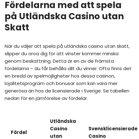
Fördelarna med att spela
på Utländska Casino utan
Skatt
När du väljer att spela på utländska casino utan skatt,
slipper du oroa dig för att vinster kommer minska
genom beskattning. Detta är en av de främsta
fördelarna – du får behålla allt du vinner. Ofta finns det
en bredd av spelmöjligheter hos dessa casinon,
lojalitetsprogram och bonusar som kan vara mer
generösa än hos de licensierade i Sverige. Se tabellen
nedan för en jämförelse av fördelar.
Utländska
Casino
Svensklicensierade
Fördel
utan
Casino