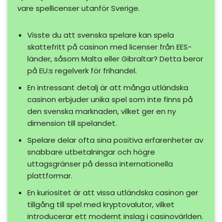
vare spellicenser utanför Sverige.
Visste du att svenska spelare kan spela
skattefritt på casinon med licenser från EES-
länder, såsom Malta eller Gibraltar? Detta beror
på EU:s regelverk för frihandel.
En intressant detalj är att många utländska
casinon erbjuder unika spel som inte finns på
den svenska marknaden, vilket ger en ny
dimension till spelandet.
Spelare delar ofta sina positiva erfarenheter av
snabbare utbetalningar och högre
uttagsgränser på dessa internationella
plattformar.
En kuriositet är att vissa utländska casinon ger
tillgång till spel med kryptovalutor, vilket
introducerar ett modernt inslag i casinovärlden.