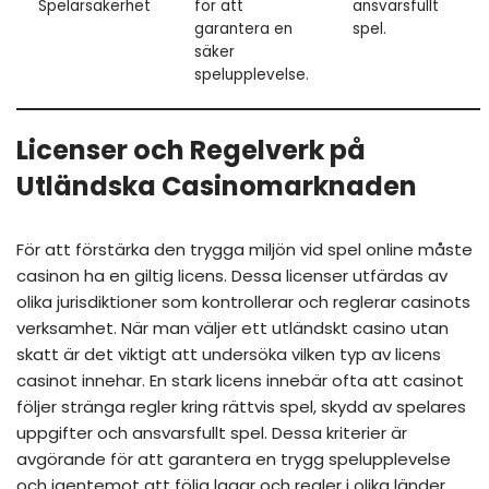
Spelarsäkerhet
för att
ansvarsfullt
garantera en
spel.
säker
spelupplevelse.
Licenser och Regelverk på
Utländska Casinomarknaden
För att förstärka den trygga miljön vid spel online måste
casinon ha en giltig licens. Dessa licenser utfärdas av
olika jurisdiktioner som kontrollerar och reglerar casinots
verksamhet. När man väljer ett utländskt casino utan
skatt är det viktigt att undersöka vilken typ av licens
casinot innehar. En stark licens innebär ofta att casinot
följer stränga regler kring rättvis spel, skydd av spelares
uppgifter och ansvarsfullt spel. Dessa kriterier är
avgörande för att garantera en trygg spelupplevelse
och igentemot att följa lagar och regler i olika länder.