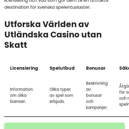
licensiering och vad som gör dem till en attraktiv
destination för svenska spelentusiaster.
Utforska Världen av
Utländska Casino utan
Skatt
Licensiering
Spelutbud
Bonusar
Säk
Beskrivning
Åtgä
Information
Olika typer
av
för s
om olika
av spel som
bonusar
och r
licenser.
erbjuds.
och
speln
kampanjer.