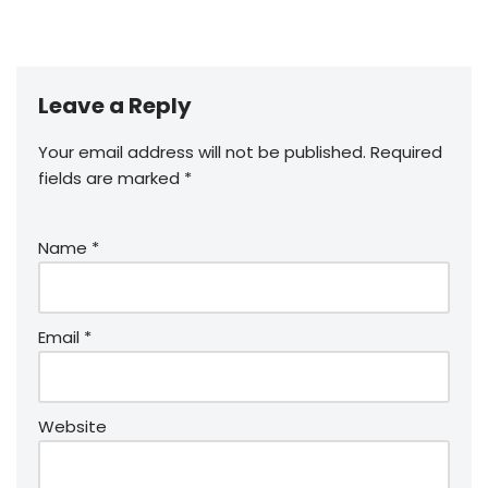
Leave a Reply
Your email address will not be published.
Required
fields are marked
*
Name
*
Email
*
Website