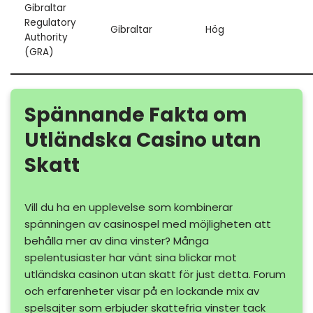
Gibraltar
Regulatory
Gibraltar
Hög
Authority
(GRA)
Spännande Fakta om
Utländska Casino utan
Skatt
Vill du ha en upplevelse som kombinerar
spänningen av casinospel med möjligheten att
behålla mer av dina vinster? Många
spelentusiaster har vänt sina blickar mot
utländska casinon utan skatt för just detta. Forum
och erfarenheter visar på en lockande mix av
spelsajter som erbjuder skattefria vinster tack