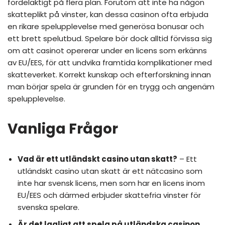
fördelaktigt på flera plan. Förutom att inte ha någon
skatteplikt på vinster, kan dessa casinon ofta erbjuda
en rikare spelupplevelse med generösa bonusar och
ett brett spelutbud. Spelare bör dock alltid förvissa sig
om att casinot opererar under en licens som erkänns
av EU/EES, för att undvika framtida komplikationer med
skatteverket. Korrekt kunskap och efterforskning innan
man börjar spela är grunden för en trygg och angenäm
spelupplevelse.
Vanliga Frågor
Vad är ett utländskt casino utan skatt?
– Ett
utländskt casino utan skatt är ett nätcasino som
inte har svensk licens, men som har en licens inom
EU/EES och därmed erbjuder skattefria vinster för
svenska spelare.
Är det lagligt att spela på utländska casinon