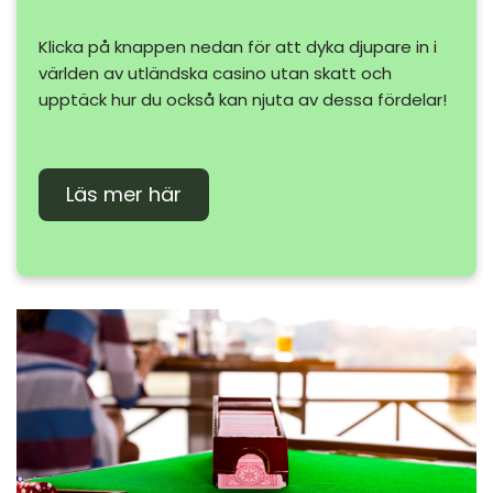
Klicka på knappen nedan för att dyka djupare in i
världen av utländska casino utan skatt och
upptäck hur du också kan njuta av dessa fördelar!
Läs mer här