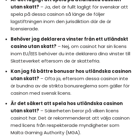
utan skatt?
– Ja, det är fullt lagligt för svenskar att
spela på dessa casinon så länge de följer
lagstiftningen inom den jurisdiktion där de är
licensierade.
Behöver jag deklarera vinster från ett utländskt
casino utan skatt?
– Nej, om casinot har sin licens
inom EU/EES behöver du inte deklarera dina vinster till
Skatteverket eftersom de är skattefria.
Kan jag få bättre bonusar hos utländska casinon
utan skatt?
– Ofta ja, eftersom dessa casinon inte
är bundna av de strikta bonusreglerna som gäller för
casinon med svensk licens.
Är det säkert att spela hos utländska casinon
utan skatt?
– Säkerheten beror på vilken licens
casinot har. Det är rekommenderat att välja casinon
med licens från respekterade myndigheter som
Malta Gaming Authority (MGA).