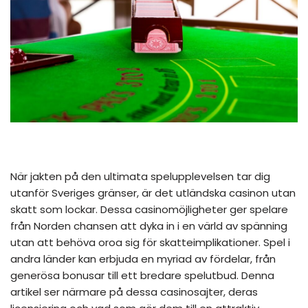
När jakten på den ultimata spelupplevelsen tar dig
utanför Sveriges gränser, är det utländska casinon utan
skatt som lockar. Dessa casinomöjligheter ger spelare
från Norden chansen att dyka in i en värld av spänning
utan att behöva oroa sig för skatteimplikationer. Spel i
andra länder kan erbjuda en myriad av fördelar, från
generösa bonusar till ett bredare spelutbud. Denna
artikel ser närmare på dessa casinosajter, deras