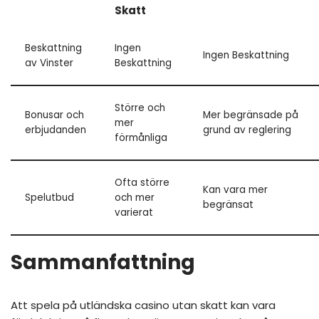
Skatt
Beskattning
Ingen
Ingen Beskattning
av Vinster
Beskattning
Större och
Bonusar och
Mer begränsade på
mer
erbjudanden
grund av reglering
förmånliga
Ofta större
Kan vara mer
Spelutbud
och mer
begränsat
varierat
Sammanfattning
Att spela på utländska casino utan skatt kan vara