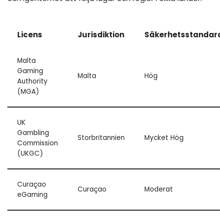
Licens
Jurisdiktion
Säkerhetsstandar
Malta
Gaming
Malta
Hög
Authority
(MGA)
UK
Gambling
Storbritannien
Mycket Hög
Commission
(UKGC)
Curaçao
Curaçao
Moderat
eGaming