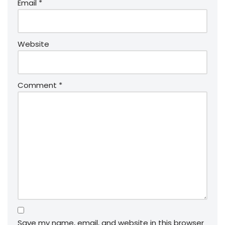
Email
*
Website
Comment
*
Save my name, email, and website in this browser