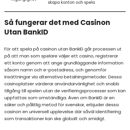
skapa konton och spela
Så fungerar det med Casinon
Utan BankID
För att spela på casinon utan BankID går processen ut
på att man som spelare väljer ett casino, registrerar
ett konto genom att ange grundläggande information
såsom namn och e-postadress, och genomför
insättningar via alternativa betalningsmetoder. Dessa
casinoplatser värderar användarvänlighet och snabb
tillgång till spelen utan de verifieringsprocesser som kan
uppfattas som omständliga. Även om BankID är en
säker och pålitlig metod för svenskar, erbjuder dessa
casinon en universell upplevelse där såväl identifiering
som transaktioner kan ske globalt och smidigt.