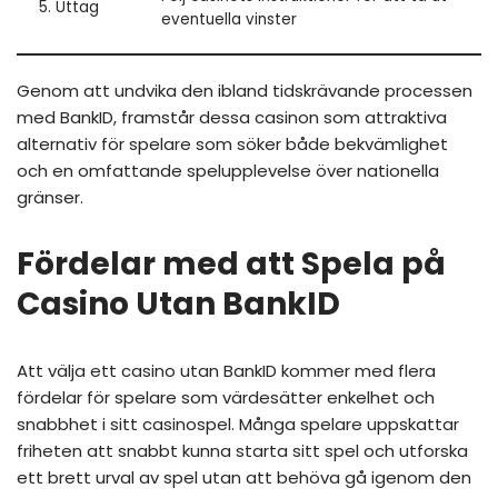
5. Uttag
eventuella vinster
Genom att undvika den ibland tidskrävande processen
med BankID, framstår dessa casinon som attraktiva
alternativ för spelare som söker både bekvämlighet
och en omfattande spelupplevelse över nationella
gränser.
Fördelar med att Spela på
Casino Utan BankID
Att välja ett casino utan BankID kommer med flera
fördelar för spelare som värdesätter enkelhet och
snabbhet i sitt casinospel. Många spelare uppskattar
friheten att snabbt kunna starta sitt spel och utforska
ett brett urval av spel utan att behöva gå igenom den