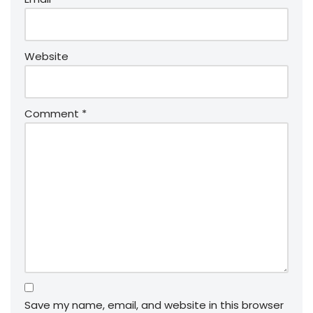
Website
Comment
*
Save my name, email, and website in this browser