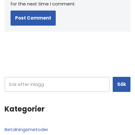
for the next time I comment.
Sök
Kategorier
Betalningsmetoder