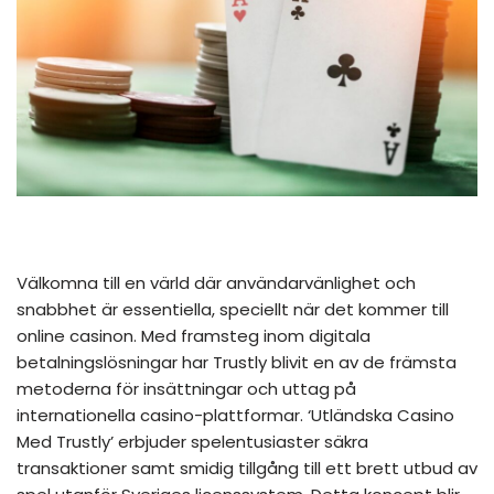
Välkomna till en värld där användarvänlighet och
snabbhet är essentiella, speciellt när det kommer till
online casinon. Med framsteg inom digitala
betalningslösningar har Trustly blivit en av de främsta
metoderna för insättningar och uttag på
internationella casino-plattformar. ‘Utländska Casino
Med Trustly’ erbjuder spelentusiaster säkra
transaktioner samt smidig tillgång till ett brett utbud av