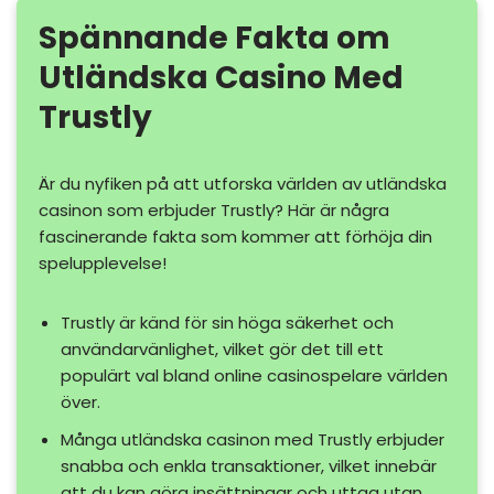
Spännande Fakta om
Utländska Casino Med
Trustly
Är du nyfiken på att utforska världen av utländska
casinon som erbjuder Trustly? Här är några
fascinerande fakta som kommer att förhöja din
spelupplevelse!
Trustly är känd för sin höga säkerhet och
användarvänlighet, vilket gör det till ett
populärt val bland online casinospelare världen
över.
Många utländska casinon med Trustly erbjuder
snabba och enkla transaktioner, vilket innebär
att du kan göra insättningar och uttag utan