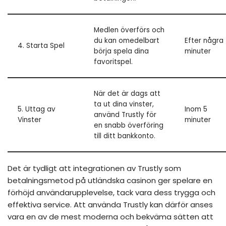
Medlen överförs och
du kan omedelbart
Efter några
4. Starta Spel
börja spela dina
minuter
favoritspel.
När det är dags att
ta ut dina vinster,
5. Uttag av
Inom 5
använd Trustly för
Vinster
minuter
en snabb överföring
till ditt bankkonto.
Det är tydligt att integrationen av Trustly som
betalningsmetod på utländska casinon ger spelare en
förhöjd användarupplevelse, tack vara dess trygga och
effektiva service. Att använda Trustly kan därför anses
vara en av de mest moderna och bekväma sätten att