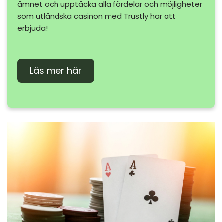
ämnet och upptäcka alla fördelar och möjligheter
som utländska casinon med Trustly har att
erbjuda!
Läs mer här