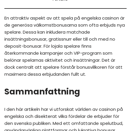
En attraktiv aspekt av att spela på engelska casinon är
de generösa välkomstbonusarna som ofta erbjuds nya
spelare. Dessa kan inkludera matchade
insättningsbonusar, gratissnurr eller till och med no
deposit-bonusar. För lojala spelare finns
återkommande kampanjer och VIP-program som
belönar spelarnas aktivitet och insättningar. Det är
dock centralt att spelare förstår bonusvillkoren för att
maximera dessa erbjudanden fullt ut.
Sammanfattning
I den här artikeln har vi utforskat världen av casinon på
engelska och disekterat vilka fördelar de erbjuder för
den svenska publiken. Med ett omfattande spelutbud,
användarvänliga plattformar och lukrativa bonusar