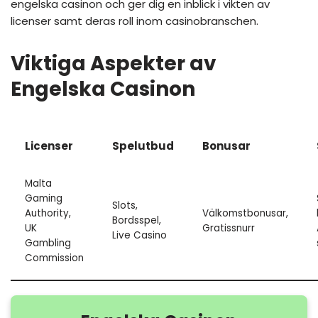
engelska casinon och ger dig en inblick i vikten av
licenser samt deras roll inom casinobranschen.
Viktiga Aspekter av
Engelska Casinon
Licenser
Spelutbud
Bonusar
Malta
Gaming
Slots,
Authority,
Välkomstbonusar,
Bordsspel,
UK
Gratissnurr
Live Casino
Gambling
Commission