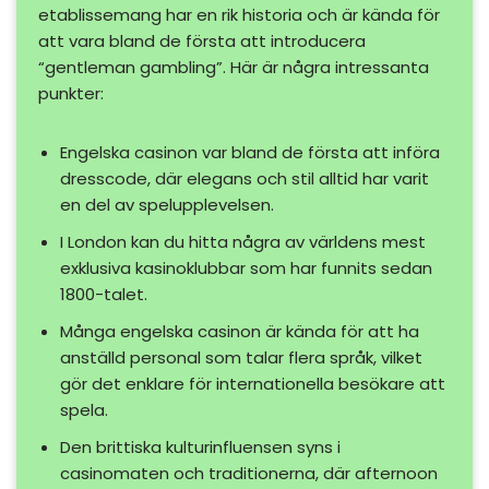
etablissemang har en rik historia och är kända för
att vara bland de första att introducera
“gentleman gambling”. Här är några intressanta
punkter:
Engelska casinon var bland de första att införa
dresscode, där elegans och stil alltid har varit
en del av spelupplevelsen.
I London kan du hitta några av världens mest
exklusiva kasinoklubbar som har funnits sedan
1800-talet.
Många engelska casinon är kända för att ha
anställd personal som talar flera språk, vilket
gör det enklare för internationella besökare att
spela.
Den brittiska kulturinfluensen syns i
casinomaten och traditionerna, där afternoon