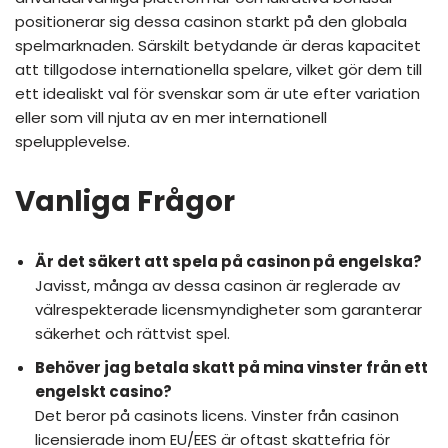
positionerar sig dessa casinon starkt på den globala
spelmarknaden. Särskilt betydande är deras kapacitet
att tillgodose internationella spelare, vilket gör dem till
ett idealiskt val för svenskar som är ute efter variation
eller som vill njuta av en mer internationell
spelupplevelse.
Vanliga Frågor
Är det säkert att spela på casinon på engelska?
Javisst, många av dessa casinon är reglerade av
välrespekterade licensmyndigheter som garanterar
säkerhet och rättvist spel.
Behöver jag betala skatt på mina vinster från ett
engelskt casino?
Det beror på casinots licens. Vinster från casinon
licensierade inom EU/EES är oftast skattefria för