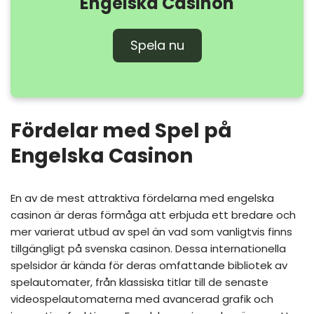
Engelska Casinon
Spela nu
Fördelar med Spel på
Engelska Casinon
En av de mest attraktiva fördelarna med engelska
casinon är deras förmåga att erbjuda ett bredare och
mer varierat utbud av spel än vad som vanligtvis finns
tillgängligt på svenska casinon. Dessa internationella
spelsidor är kända för deras omfattande bibliotek av
spelautomater, från klassiska titlar till de senaste
videospelautomaterna med avancerad grafik och