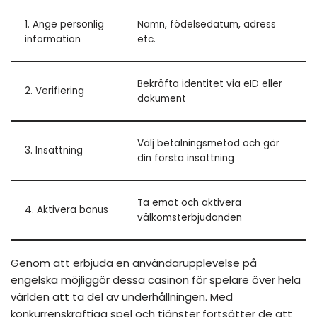
1. Ange personlig
Namn, födelsedatum, adress
information
etc.
Bekräfta identitet via eID eller
2. Verifiering
dokument
Välj betalningsmetod och gör
3. Insättning
din första insättning
Ta emot och aktivera
4. Aktivera bonus
välkomsterbjudanden
Genom att erbjuda en användarupplevelse på
engelska möjliggör dessa casinon för spelare över hela
världen att ta del av underhållningen. Med
konkurrenskraftiga spel och tjänster fortsätter de att