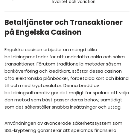
kvalitet och variation
Betaltjänster och Transaktioner
på Engelska Casinon
Engelska casinon erbjuder en mängd olika
betalningsmetoder för att underlätta enkla och säkra
transaktioner. Förutom traditionella metoder såsom
banköverföring och kreditkort, stöttar dessa casinon
ofta elektroniska plånböcker, förbetalda kort och ibland
till och med kryptovalutor. Denna bredd av
betalningsalternativ gör det möjligt för spelare att välja
den metod som bäst passar deras behov, samtidigt
som det säkerställer snabba insättningar och uttag.
Användningen av avancerade säkerhetssystem som
SSL-kryptering garanterar att spelarnas finansiella