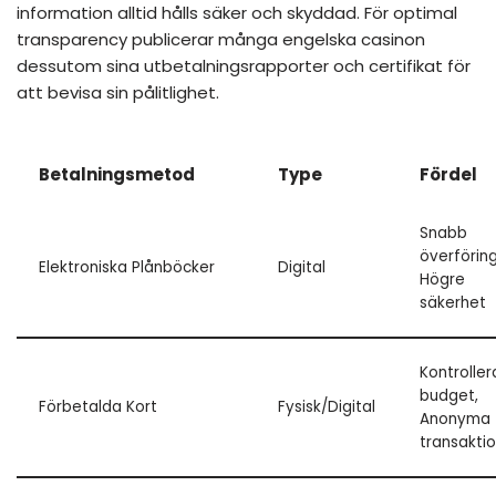
information alltid hålls säker och skyddad. För optimal
transparency publicerar många engelska casinon
dessutom sina utbetalningsrapporter och certifikat för
att bevisa sin pålitlighet.
Betalningsmetod
Type
Fördel
Snabb
överföring
Elektroniska Plånböcker
Digital
Högre
säkerhet
Kontrolle
budget,
Förbetalda Kort
Fysisk/Digital
Anonyma
transakti