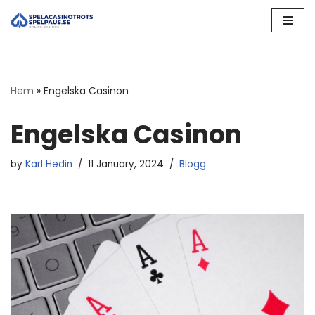
Skip
to
content
Hem
»
Engelska Casinon
Engelska Casinon
by
Karl Hedin
11 January, 2024
Blogg