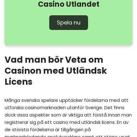
Casino Utlandet
Spela nu
Vad man bör Veta om
Casinon med Utländsk
Licens
Många svenska spelare upptäcker fördelarna med att
utforska casinomarknaden utanför Sverige. Det finns
dock vissa aspekter som är viktiga att förstå innan man
registrerar sig på ett casino med utländsk licens. En av
de största fördelarna är tillgången på
marknadsledande spelutvecklare samt ett större urval