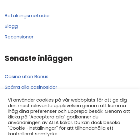
Betalningsmetoder
Blogg
Recensioner
Senaste inläggen
Casino utan Bonus
Spärra alla casinosidor
Stänga av sig från utländska casinon
Vi använder cookies på vår webbplats för att ge dig
den mest relevanta upplevelsen genom att komma
Kan man ta bort Spelpaus?
ihåg dina preferenser och upprepa besök. Genom att
klicka på "Acceptera alla" godkänner du
Häva Spelpaus
användningen av ALLA kakor. Du kan dock besöka
"Cookie -inställningar" för att tillhandahålla ett
kontrollerat samtycke.