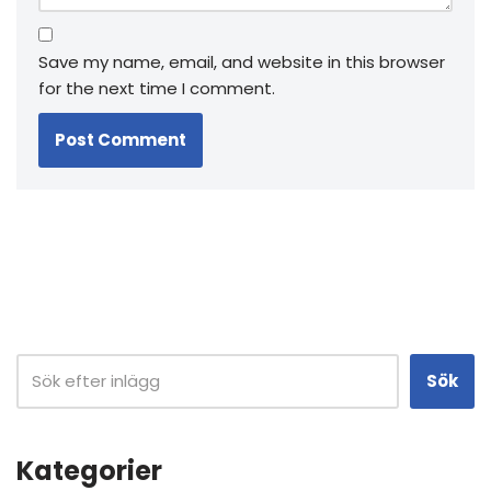
Save my name, email, and website in this browser
for the next time I comment.
Sök
Kategorier