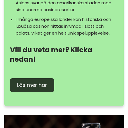
Asiens svar på den amerikanska staden med
sina enorma casinoresorter.
I många europeiska länder kan historiska och
luxuösa casinon hittas inrymda i slott och
palats, vilket ger en helt unik spelupplevelse.
Vill du veta mer? Klicka
nedan!
Läs mer här