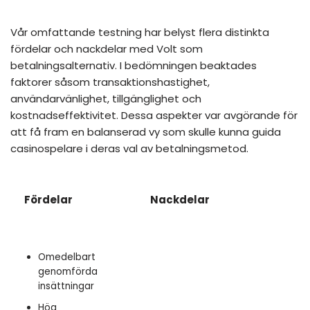
Vår omfattande testning har belyst flera distinkta
fördelar och nackdelar med Volt som
betalningsalternativ. I bedömningen beaktades
faktorer såsom transaktionshastighet,
användarvänlighet, tillgänglighet och
kostnadseffektivitet. Dessa aspekter var avgörande för
att få fram en balanserad vy som skulle kunna guida
casinospelare i deras val av betalningsmetod.
Fördelar
Nackdelar
Omedelbart
genomförda
insättningar
Hög