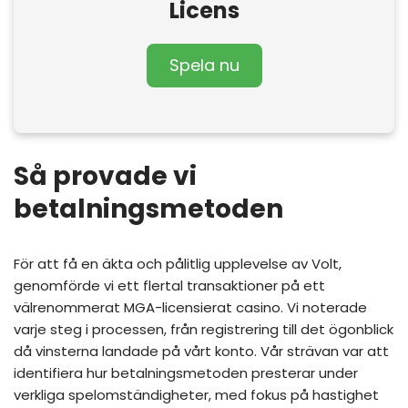
Licens
Spela nu
Så provade vi
betalningsmetoden
För att få en äkta och pålitlig upplevelse av Volt,
genomförde vi ett flertal transaktioner på ett
välrenommerat MGA-licensierat casino. Vi noterade
varje steg i processen, från registrering till det ögonblick
då vinsterna landade på vårt konto. Vår strävan var att
identifiera hur betalningsmetoden presterar under
verkliga spelomständigheter, med fokus på hastighet