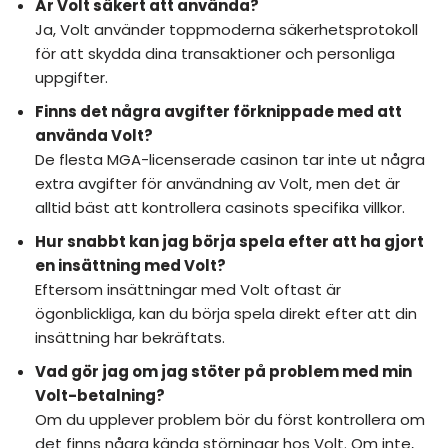
Är Volt säkert att använda?
Ja, Volt använder toppmoderna säkerhetsprotokoll
för att skydda dina transaktioner och personliga
uppgifter.
Finns det några avgifter förknippade med att
använda Volt?
De flesta MGA-licenserade casinon tar inte ut några
extra avgifter för användning av Volt, men det är
alltid bäst att kontrollera casinots specifika villkor.
Hur snabbt kan jag börja spela efter att ha gjort
en insättning med Volt?
Eftersom insättningar med Volt oftast är
ögonblickliga, kan du börja spela direkt efter att din
insättning har bekräftats.
Vad gör jag om jag stöter på problem med min
Volt-betalning?
Om du upplever problem bör du först kontrollera om
det finns några kända störningar hos Volt. Om inte,