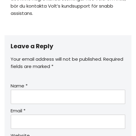
bör du kontakta Volt’s kundsupport för snabb
assistans.
Leave a Reply
Your email address will not be published.
Required
fields are marked
*
Name
*
Email
*
Website