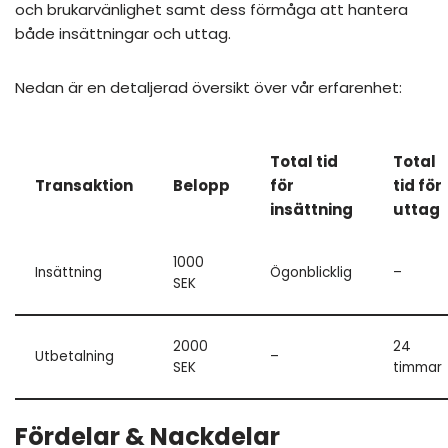
och brukarvänlighet samt dess förmåga att hantera
både insättningar och uttag.
Nedan är en detaljerad översikt över vår erfarenhet:
Total tid
Total
Transaktion
Belopp
för
tid för
insättning
uttag
1000
Insättning
Ögonblicklig
–
SEK
2000
24
Utbetalning
–
SEK
timmar
Fördelar & Nackdelar