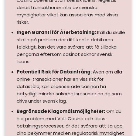
Casino opererar utan svensk licens, regleras
deras transaktioner inte av svenska
myndigheter vilket kan associeras med vissa
risker.
Ingen Garanti för Återbetalning:
Ifall du skulle
stöta på problem där ditt konto debiteras
felaktigt, kan det vara svårare att få tillbaka
pengarna eftersom casinot saknar svensk
licens.
Potentiell Risk för Dataintrång:
Även om alla
online-transaktioner har en viss risk för
datastöld, kan olicenserade casinon ha
betydligt mindre säkerhetsresurser än de som
drivs under svensk lag.
Begränsade Klagomålsmöjligheter:
Om du
har problem med Volt Casino och dess
betalningsprocesser, är det svårare att ta upp
dina bekymmer med en regulatorisk myndighet