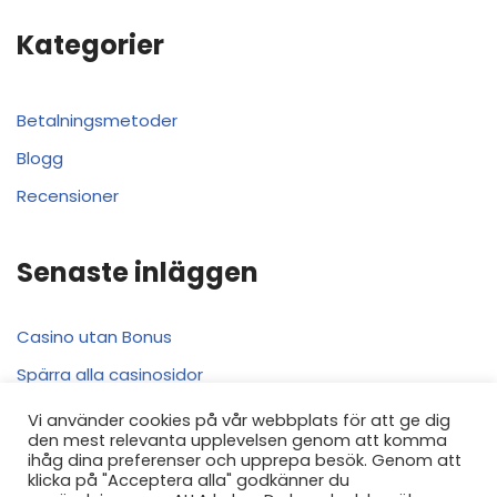
Kategorier
Betalningsmetoder
Blogg
Recensioner
Senaste inläggen
Casino utan Bonus
Spärra alla casinosidor
Stänga av sig från utländska casinon
Vi använder cookies på vår webbplats för att ge dig
den mest relevanta upplevelsen genom att komma
Kan man ta bort Spelpaus?
ihåg dina preferenser och upprepa besök. Genom att
klicka på "Acceptera alla" godkänner du
Häva Spelpaus