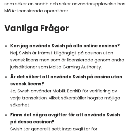
som söker en snabb och säker användarupplevelse hos
MGA-licensierade operatörer.
Vanliga Frågor
Kan jag använda Swish på alla online casinon?
Nej, Swish är främst tillgängligt på casinon utan
svensk licens men som är licensierade genom andra
jurisdiktioner som Malta Gaming Authority.
Är det säkert att använda Swish på casino utan
svensk licens?
Ja, Swish använder Mobilt BankID för verifiering av
varje transaktion, vilket säkerställer högsta möjliga
säkerhet.
Finns det några avgifter för att använda Swish
på dessa casinon?
Swish tar generellt sett inga avgifter för