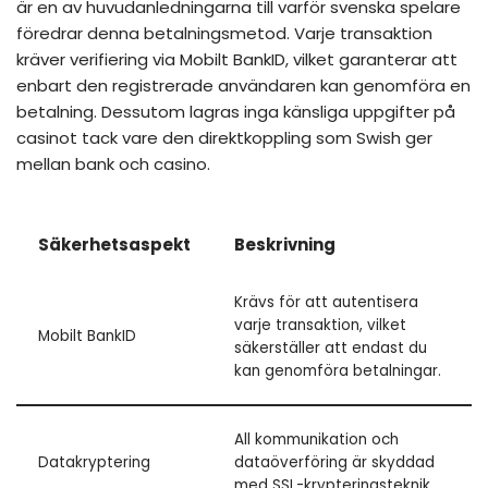
är en av huvudanledningarna till varför svenska spelare
föredrar denna betalningsmetod. Varje transaktion
kräver verifiering via Mobilt BankID, vilket garanterar att
enbart den registrerade användaren kan genomföra en
betalning. Dessutom lagras inga känsliga uppgifter på
casinot tack vare den direktkoppling som Swish ger
mellan bank och casino.
Säkerhetsaspekt
Beskrivning
Krävs för att autentisera
varje transaktion, vilket
Mobilt BankID
säkerställer att endast du
kan genomföra betalningar.
All kommunikation och
Datakryptering
dataöverföring är skyddad
med SSL-krypteringsteknik.