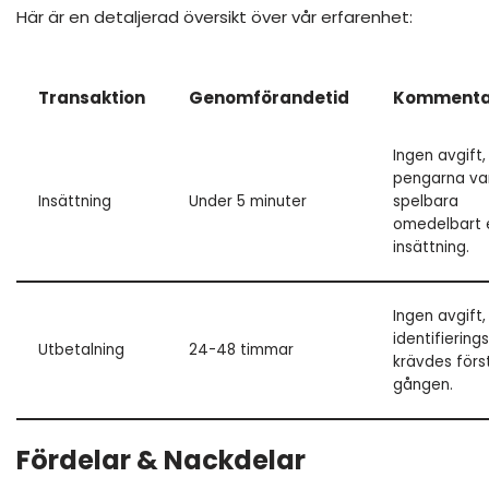
Här är en detaljerad översikt över vår erfarenhet:
Transaktion
Genomförandetid
Kommenta
Ingen avgift,
pengarna va
Insättning
Under 5 minuter
spelbara
omedelbart 
insättning.
Ingen avgift
identifierings
Utbetalning
24-48 timmar
krävdes förs
gången.
Fördelar & Nackdelar