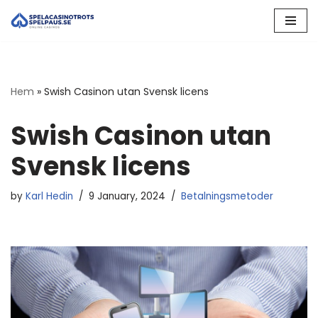
Skip
to
content
Hem
»
Swish Casinon utan Svensk licens
Swish Casinon utan
Svensk licens
by
Karl Hedin
9 January, 2024
Betalningsmetoder