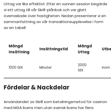
Uttag var lika effektivt. Efter en vunnen session begärde
vi ett uttag till vår Skrill-plånbok och var glatt
överraskade över hastigheten. Nedan presenterar vi en
sammanfattning av vår transaktionsupplevelse i form
av en tabell:
Mängd
Mängd
Insättningstid
Utbe
Insättning
Uttag
2000
1000 SEK
Minuter
Inom
SEK
Fördelar & Nackdelar
Användandet av Skrill som betalningsmetod för casinon
med MGA licens men utan svensk licens har flera