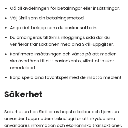
Gå till avdelningen för betalningar eller insättningar.
Välj Skrill som din betalningsmetod.
Ange det belopp som du önskar sätta in.
Du omdirigeras till Skrills inloggnings sida där du
verifierar transaktionen med dina Skrill-uppgifter.
Konfirmera insättningen och vänta på att medlen
ska överföras till ditt casinokonto, vilket ofta sker
omedelbart.
Börja spela dina favoritspel med de insatta medlen!
Säkerhet
Säkerheten hos Skrill är av högsta kaliber och tjänsten
använder toppmodern teknologi för att skydda sina
användares information och ekonomiska transaktioner.