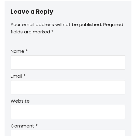
Leave a Reply
Your email address will not be published.
Required
fields are marked
*
Name
*
Email
*
Website
Comment
*