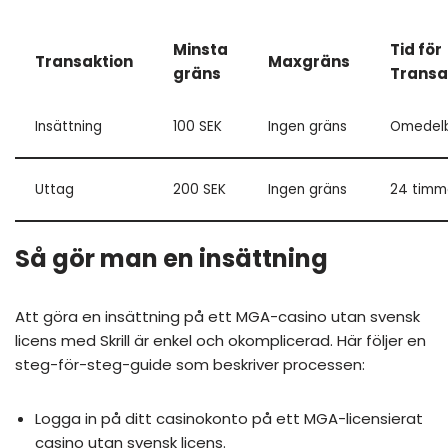
Minsta
Tid för
Transaktion
Maxgräns
gräns
Transa
Insättning
100 SEK
Ingen gräns
Omedel
Uttag
200 SEK
Ingen gräns
24 timm
Så gör man en insättning
Att göra en insättning på ett MGA-casino utan svensk
licens med Skrill är enkel och okomplicerad. Här följer en
steg-för-steg-guide som beskriver processen:
Logga in på ditt casinokonto på ett MGA-licensierat
casino utan svensk licens.