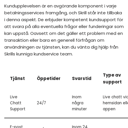
Kundupplevelsen är en avgörande komponent i varje
betalningsservices framgång, och Skrill står inte tillbaka
i denna aspekt. De erbjuder kompetent kundsupport för
att svara på alla eventuella frågor eller funderingar som
kan uppstå. Oavsett om det gäller ett problem med en
transaktion eller bara en generell förfrågan om
användningen av tjänsten, kan du vänta dig hjälp från
Skrills kunniga kundservice team.
Type av
Tjänst
Öppetider
Svarstid
support
Live
Inom
Live chatt vi
Chatt
24/7
några
hemsidan ell
Support
minuter
appen
E-post
Inom 24