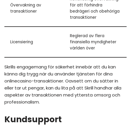
Övervakning av
för att förhindra
transaktioner
bedrägeri och obehöriga
transaktioner
Reglerad av flera
Licensiering
finansiella myndigheter
världen över
Skrills engagemang för säkerhet innebär att du kan
känna dig trygg när du använder tjänsten för dina
onlinecasino-transaktioner. Oavsett om du sätter in
eller tar ut pengar, kan du lita på att Skrill handhar alla
aspekter av transaktionen med yttersta omsorg och
professionalism.
Kundsupport