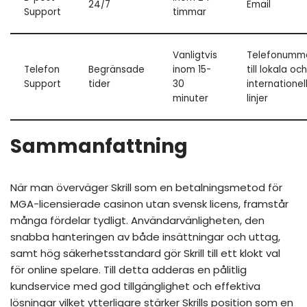
24/7
Email
Support
timmar
Vanligtvis
Telefonumm
Telefon
Begränsade
inom 15-
till lokala och
Support
tider
30
internationel
minuter
linjer
Sammanfattning
När man överväger Skrill som en betalningsmetod för
MGA-licensierade casinon utan svensk licens, framstår
många fördelar tydligt. Användarvänligheten, den
snabba hanteringen av både insättningar och uttag,
samt hög säkerhetsstandard gör Skrill till ett klokt val
för online spelare. Till detta adderas en pålitlig
kundservice med god tillgänglighet och effektiva
lösningar vilket ytterligare stärker Skrills position som en