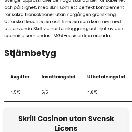
Sverige, upprätthåller de höga standarder för säkerhet
och pålitlighet, med Skrill som ett perfekt komplement
för säkra transaktioner utan närgången granskning.
Utforska flexibiliteten och friheten som kommer med
att använda Skrill vid nästa inloggning, och njut av den
spänning som endast MGA-casinon kan erbjuda.
Stjärnbetyg
Avgifter
Insättningstid
Utbetalningstid
4.5/5
5/5
4.8/5
Skrill Casinon utan Svensk
Licens