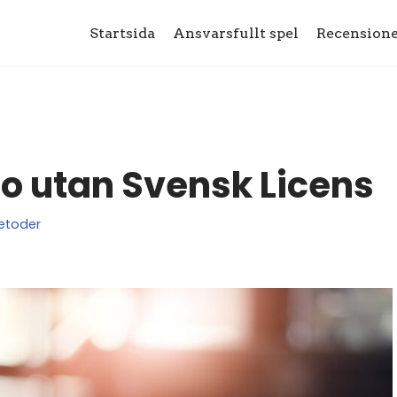
Startsida
Ansvarsfullt spel
Recension
no utan Svensk Licens
etoder