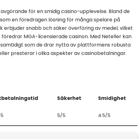
är avgörande för en smidig casino-upplevelse. Bland de
t som en föredragen lösning för många spelare på
k erbjuder snabb och säker överföring av medel, vilket
som föredrar MGA-licensierade casinon. Med Neteller kan
, samtidigt som de drar nytta av plattformens robusta
ller presterar i olika aspekter av casinobetalningar.
tbetalningstid
Säkerhet
Smidighet
/5
5/5
4.5/5