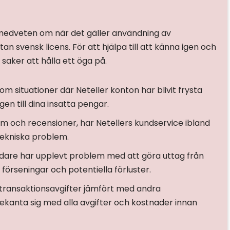
a medveten om när det gäller användning av
n svensk licens. För att hjälpa till att känna igen och
saker att hålla ett öga på.
m situationer där Neteller konton har blivit frysta
gen till dina insatta pengar.
rum och recensioner, har Netellers kundservice ibland
tekniska problem.
dare har upplevt problem med att göra uttag från
i förseningar och potentiella förluster.
 transaktionsavgifter jämfört med andra
bekanta sig med alla avgifter och kostnader innan