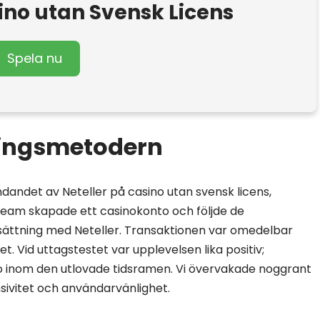
ino utan Svensk Licens
Spela nu
ningsmetodern
dandet av Neteller på casino utan svensk licens,
 team skapade ett casinokonto och följde de
ättning med Neteller. Transaktionen var omedelbar
tet. Vid uttagstestet var upplevelsen lika positiv;
to inom den utlovade tidsramen. Vi övervakade noggrant
ivitet och användarvänlighet.