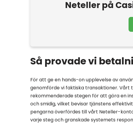
Neteller på Cas
Så provade vi betal
För att ge en hands-on upplevelse av använ
genomförde vi faktiska transaktioner. Vårt
rekommenderade stegen för att göra en ins
och smidig, vilket bevisar tjänstens effektivi
pengarna överfördes till vårt Neteller-kon
varje steg och granskade systemets respons