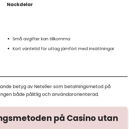
Nackdelar
Små avgifter kan tillkomma
Kort väntetid för uttag jämfört med insättningar
ipande betyg av Neteller som betalningsmetod på
sningen både pålitlig och användarorienterad.
ingsmetoden på Casino utan