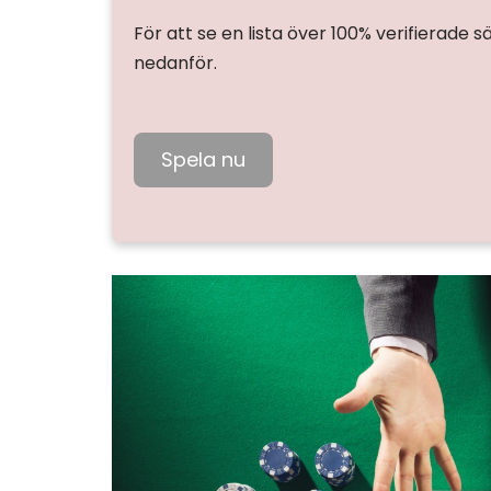
För att se en lista över 100% verifierade 
nedanför.
Spela nu