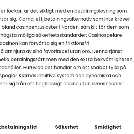
r lockar, är det viktigt med en betalningslösning som
ar sig. Klarna, ett betalningsalternativ som inte kräver
 bland casinoentusiaster i Norden, särskilt för dem som
högsta möjliga säkerhetsstandarder. Casinospelare
sinon kan förvänta sig en friktionsfri
 att njuta av sina favoritspel utan oro. Denna tjänst
nella betalningssätt men med den extra bekvämligheten
ndahåller. Huruvida det handlar om att snabbt fylla på
, speglar Klarnas intuitiva system den dynamiska och
sig från ett högklassigt casino utan svensk licens.
tbetalningstid
Säkerhet
Smidighet