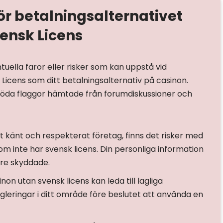
r betalningsalternativet
ensk Licens
uella faror eller risker som kan uppstå vid
Licens som ditt betalningsalternativ på casinon.
röda flaggor hämtade från forumdiskussioner och
t känt och respekterat företag, finns det risker med
m inte har svensk licens. Din personliga information
dre skyddade.
on utan svensk licens kan leda till lagliga
gleringar i ditt område före beslutet att använda en