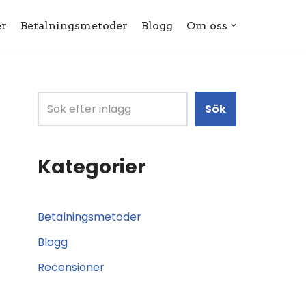
er
Betalningsmetoder
Blogg
Om oss
Sök
Kategorier
Betalningsmetoder
Blogg
Recensioner