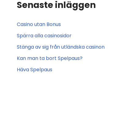
Senaste inläggen
Casino utan Bonus
Spärra alla casinosidor
Stänga av sig från utländska casinon
Kan man ta bort Spelpaus?
Häva Spelpaus