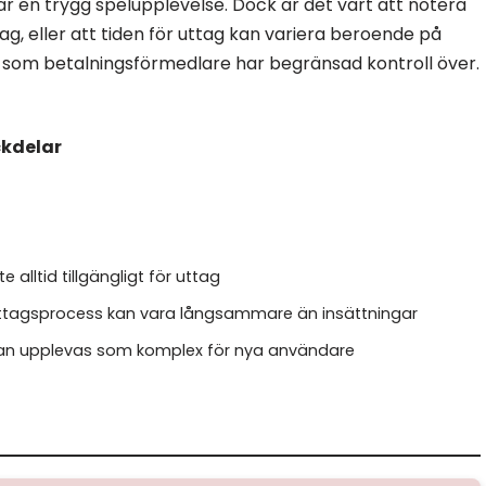
par en trygg spelupplevelse. Dock är det värt att notera
tag, eller att tiden för uttag kan variera beroende på
 som betalningsförmedlare har begränsad kontroll över.
kdelar
te alltid tillgängligt för uttag
ttagsprocess kan vara långsammare än insättningar
an upplevas som komplex för nya användare