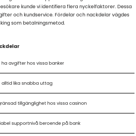
ökare kunde vi identifiera flera nyckelfaktorer. Dessa
 avgifter och kundservice. Fördelar och nackdelar vägdes
Banking som betalningsmetod.
ckdelar
 ha avgifter hos vissa banker
e alltid lika snabba uttag
ränsad tillgänglighet hos vissa casinon
iabel supportnivå beroende på bank