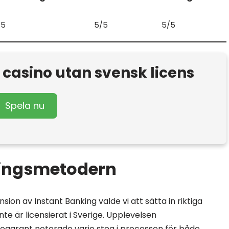
/5
5/5
5/5
 casino utan svensk licens
Spela nu
ningsmetodern
ion av Instant Banking valde vi att sätta in riktiga
e är licensierat i Sverige. Upplevelsen
 noggrant noterade varje steg i processen för både