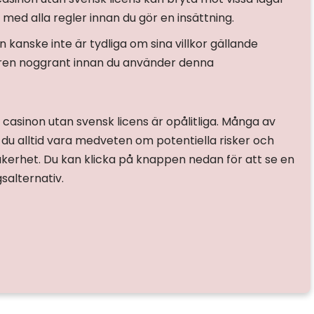
 med alla regler innan du gör en insättning.
 kanske inte är tydliga om sina villkor gällande
lkoren noggrant innan du använder denna
a casinon utan svensk licens är opålitliga. Många av
 du alltid vara medveten om potentiella risker och
äkerhet. Du kan klicka på knappen nedan för att se en
gsalternativ.