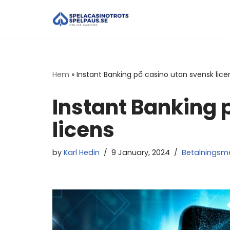
Skip
to
content
Hem
»
Instant Banking på casino utan svensk lice
Instant Banking 
licens
by
Karl Hedin
9 January, 2024
Betalningsm