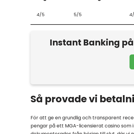
4/5
5/5
4
Instant Banking på
Så provade vi betal
För att ge en grundlig och transparent recens
pengar på ett MGA-licensierat casino som int
dokumenterades från början till slut, där vi