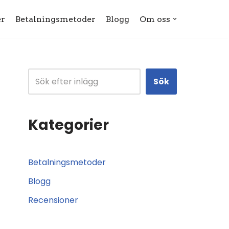
er
Betalningsmetoder
Blogg
Om oss
Sök
Kategorier
Betalningsmetoder
Blogg
Recensioner